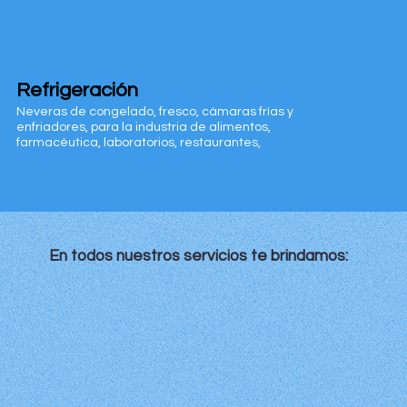
Refrigeración
Aire Condi
Neveras de congelado, fresco, cámaras frías y
Diseño, venta y 
enfriadores, para la industria de alimentos,
diferentes tipos
farmacéutica, laboratorios, restaurantes,
Chiler, VRF, MiniSp
plantas de proceso o producción.
Paquetes, Casse
En todos nuestros servicios te brindamos: