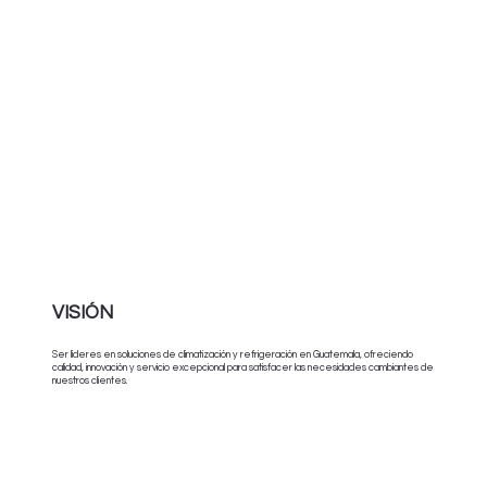
VISIÓN
Ser líderes en soluciones de climatización y refrigeración en Guatemala, ofreciendo
calidad, innovación y servicio excepcional para satisfacer las necesidades cambiantes de
nuestros clientes.